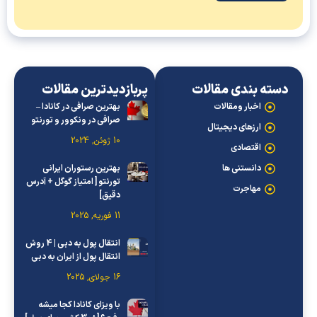
دسته بندی مقالات
پربازدیدترین مقالات
اخبار ومقالات
بهترین صرافی در کانادا –
صرافی در ونکوور و تورنتو
ارزهای دیجیتال
10 ژوئن, 2024
اقتصادی
دانستنی ها
بهترین رستوران ایرانی
تورنتو [ امتیاز گوگل + آدرس
مهاجرت
دقیق]
11 فوریه, 2025
انتقال پول به دبی | 4 روش
انتقال پول از ایران به دبی
16 جولای, 2025
با ویزای کانادا کجا میشه