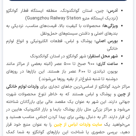
آدرس
:
چین، استان گوانگدونگ، منطقه ایستگاه قطار گوانگژو
(نزدیک ایستگاه مترو Guangzhou Railway Station)
ویژگی‌ها
:
محصولات با کیفیت بالا، قیمت‌های مناسب، نزدیکی به
بندرهای اصلی و داشتن سیستم‌های حمل‌ونقل
بورس اصلی
:
پوشاک و لباس، قطعات الکترونیکی و انواع لوازم
خانگی
شهر محل استقرار
:
شهر گوانگژو در استان گوانگدونگ
ساعت کاری
:
۹:۰۰ صبح تا ۵:۰۰ عصر (البته بعضی از مراکز مانند
بویون تیاندی تا ۶:۰۰ عصر باز هستند. این بازارها در روزهای
دوشنبه تا شنبه شلوغ‌تر از بقیه روزها می‌شوند.)
کز خرید گوانگژو از اساسی‌ترین جاهای تجاری برای
واردات لوازم خانگی
 چین
و پوشاک و لباس هستند که به خاطر تنوع محصولات شهرت
نی دارند. این شهر به عنوان یک مقصد عالی برای بازرگانان شناخته
شود و مراکز بزرگی مثل بازار پوشاک بایما و بازار الکترونیک هایین در
قرار دارند. اگر به دنبال روشی برای پیدا کردن اجناس مناسب هستید و
‌خواهید یک
سایت واردات لباس از چین
را به عنوان منبع خود قرار
د، بررسی حضوری یا شناخت این بازارهای گوانگژو به شما کمک