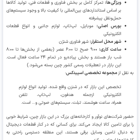
ویژگی‌ها
:
تمرکز کامل بر بخش فناوری و قطعات فنی، تولید کالاها
بر اساس استانداردهای بین‌المللی با کیفیت بالا و وجود سیستم‌های
حمل‌ونقل پیشرفته
بورس اصلی
:
موبایل، لپ‌تاپ، لوازم جانبی و انواع قطعات
الکترونیکی
شهر محل استقرار
:
شهر فناوری شنژن
ساعت کاری
:
۹:۰۰ صبح تا ۶:۰۰ عصر (بعضی از بخش‌ها تا ۸:۰۰
شب باز هستند و بخش پیاده‌رو در تمام ۲۴ ساعت فعال است.
این بازار در تعطیلات رسمی کشور چین بسته می‌شود.)
نقل از
مجموعه تخصصی اسپیدکس
:
تخصص این بازار
که در شنزن واقع شده، تولید
انواع لوازم
الکترونیکی
ازجمله
هدفون
،
لپ
تاپ، تلفن
همراه
،
ساعت
هوشمند، تبلت، سیستم
های
صوتی
و
…
است
.
ر شرکت‌های نوآور و کارخانه‌های بزرگ در این بازار چین، شرایط خوبی
برای تامین کالا ایجاد می‌کند. برای کسانی که در کنار قطعات دیجیتال
دنبال تامین وسایل برقی هستند، این منطقه دسترسی راحتی به