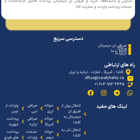
ارس و دانشگاه‌ها، خرید و فروش ارز دیجیتال، پرداخت فاکتور کارخانه‌جات و
مات پرداخت واردات و صادرات کالا
دسترسی سریع
صرافی ارز دیجیتال
وبلاگ
ارتباط با ما
درباره ما
 های ارتباطی
کانادا ، آمریکا ، امارات ، ترکیه و ایران
office@sarafyhafez.ca
4445 984 604 1+
لینک های مفید
انتقال پول از
حواله
صرافی
واردات از
طریق ارز
ارزی
دبی
چین
دیجیتال به
حواله
صرافی
پرداخت
کانادا
آمریکا
ترکیه
شهریه
انتقال تتر به
حواله
خدمات
پرداخت
کانادا
درهم
واردات
های فردی