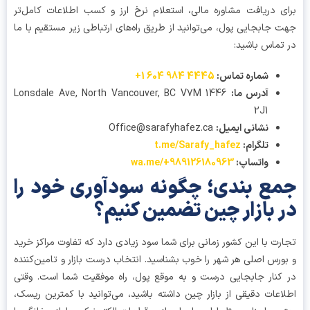
ی دریافت مشاوره مالی، استعلام نرخ ارز و کسب اطلاعات کامل‌تر
 جابجایی پول، می‌توانید از طریق راه‌های ارتباطی زیر مستقیم با ما
تماس باشید:
شماره تماس
:
4445 984 604 1+
آدرس ما
:
1446 Lonsdale Ave, North Vancouver, BC V7M
2J1
نشانی ایمیل
:
Office@sarafyhafez.ca
تلگرام
:
t.me/Sarafy_hafez
واتساپ
:
wa.me/+989126180963
ع بندی؛ چگونه سودآوری خود را
 بازار چین تضمین کنیم؟
رت با این کشور زمانی برای شما سود زیادی دارد که تفاوت مراکز خرید
ورس اصلی هر شهر را خوب بشناسید. انتخاب درست بازار و تامین‌کننده
کنار جابجایی درست و به موقع پول، راه موفقیت شما است. وقتی
اعات دقیقی از بازار چین داشته باشید، می‌توانید با کمترین ریسک،