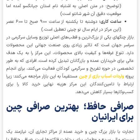
(توضیح: در متن اصلی به اشتباه نام استان جیانگسو آمده اما
موقعیت دقیق آن شهر شانتو است)
ساعت کاری
:
دوشنبه تا یکشنبه از ساعت ۹:۰۰ صبح تا ۶:۰۰ عصر
(این مرکز در ایام سال نو چینی تعطیل است.)
ار چنگهای یکی از بزرگ‌ترین و قطب‌های اصلی توزیع وسایل سرگرمی در
سر جهان است که تاثیر زیادی روی صنعت جهانی این محصولات
د. تنوع غرفه‌ها و کیفیت بالای محصولات، این مرکز را به یک هدف
ی برای خریداران عمده و بازرگانان تبدیل کرده است. افرادی که به طور
صی در حوزه تفریح و سرگرمی کودکان فعالیت می‌کنند، برای انجام
ژه
واردات اسباب بازی از چین
مستقیماً به این بازار مراجعه می‌کنند؛ زیرا
باط با تامین‌کنندگان این مرکز هزینه نهایی خرید کالا را برای
‌وکارها بسیار کاهش می‌دهد.
افی حافظ؛ بهترین صرافی چین
ای ایرانیان
رت با بازار بزرگ چین و خرید عمده از مراکز تجاری آن، نیازمند یک
تم مالی سریع و مطمئن برای پرداخت فاکتورها است. صرافی حافظ با