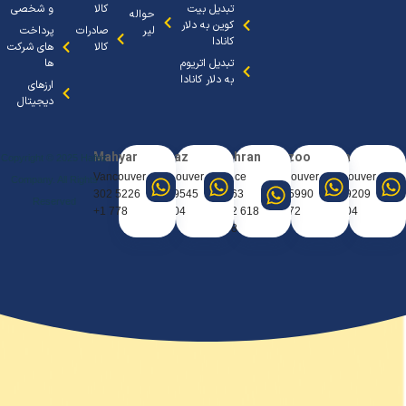
تبدیل بیت
کالا
و شخصی
حواله
کوین به دلار
لیر
صادرات
پرداخت
کانادا
کالا
های شرکت
تبدیل اتریوم
ها
به دلار کانادا
ارزهای
دیجیتال
Mahyar
Sanaz
Tehran
Arezoo
Arya
Copyright © 2025 Hafez
Vancouver
Vancouver
Office
Vancouver
Vancouve
Company. All Rights
5226 302
9545 404
0963
5990 667
9209 388
Reserved
778 1+
604 1+
618 912
672 1+
604 1+
98+