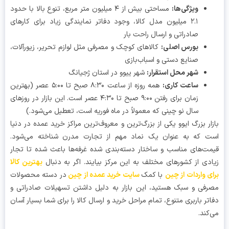
ویژگی‌ها
:
مساحتی بیش از ۴ میلیون متر مربع، تنوع بالا با حدود
۲.۱ میلیون مدل کالا، وجود دفاتر نمایندگی زیاد برای کارهای
صادراتی و ارسال راحت بار
بورس اصلی
:
کالاهای کوچک و مصرفی مثل لوازم تحریر، زیورآلات،
صنایع دستی و اسباب‌بازی
شهر محل استقرار
:
شهر ییوو در استان ژجیانگ
ساعت کاری
:
همه روزه از ساعت ۸:۳۰ صبح تا ۵:۰۰ عصر (بهترین
زمان برای رفتن ۹:۰۰ صبح تا ۴:۳۰ عصر است. این بازار در روزهای
سال نو چینی که معمولاً در ماه فوریه است، تعطیل می‌شود.)
ار بزرگ ایوو یکی از بزرگ‌ترین و معروف‌ترین مراکز خرید عمده در دنیا
 که به عنوان یک نماد مهم از تجارت مدرن شناخته می‌شود.
ت‌های مناسب و ساختار دسته‌بندی شده غرفه‌ها باعث شده تا تجار
دی از کشورهای مختلف به این مرکز بیایند. اگر به دنبال
بهترین کالا
ی واردات از چین
با کمک
سایت خرید عمده از چین
در دسته محصولات
فی و سبک هستید، این بازار به دلیل داشتن تسهیلات صادراتی و
تر باربری متنوع، تمام مراحل خرید و ارسال کالا را برای شما بسیار آسان
کند.