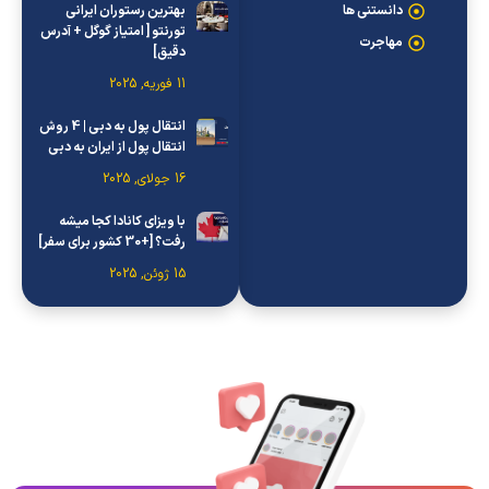
دانستنی ها
بهترین رستوران ایرانی
تورنتو [ امتیاز گوگل + آدرس
مهاجرت
دقیق]
11 فوریه, 2025
انتقال پول به دبی | 4 روش
انتقال پول از ایران به دبی
16 جولای, 2025
با ویزای کانادا کجا میشه
رفت؟ [+30 کشور برای سفر]
15 ژوئن, 2025