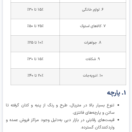
6. لوازم خانگی
15٪ تا 30٪
7. کالاهای استوک
25٪ تا 50٪
8. جواهرات
10٪ تا 25٪
9. شکلات
15٪ تا 30٪
10. ادویه‌جات
20٪ تا 40٪
تنوع بسیار بالا در متریال، طرح و رنگ از پنبه و کتان گرفته تا
ساتن و پارچه‌های فانتزی.
قیمت‌های رقابتی در بازار دبی به‌دلیل وجود مراکز فروش عمده و
واردکنندگان گسترده.