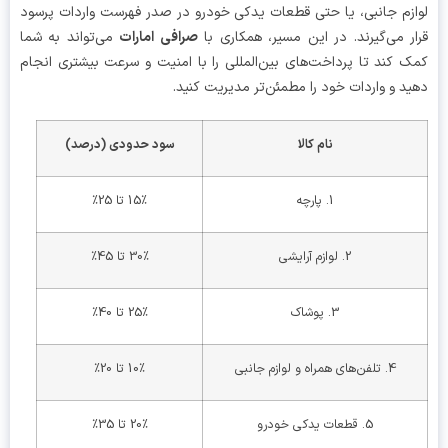
زم جانبی، یا حتی قطعات یدکی خودرو در صدر فهرست واردات پرسود
ر می‌گیرند. در این مسیر، همکاری با
صرافی امارات
می‌تواند به شما
 کند تا پرداخت‌های بین‌المللی را با امنیت و سرعت بیشتری انجام
د و واردات خود را مطمئن‌تر مدیریت کنید.
نام کالا
سود حدودی (درصد)
1. پارچه
15٪ تا 25٪
2. لوازم آرایشی
30٪ تا 45٪
3. پوشاک
25٪ تا 40٪
4. تلفن‌های همراه و لوازم جانبی
10٪ تا 20٪
5. قطعات یدکی خودرو
20٪ تا 35٪