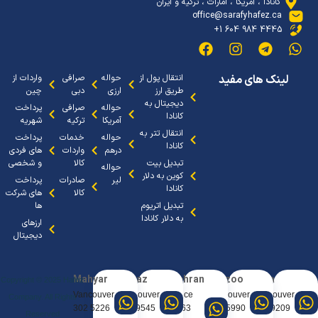
کانادا ، آمریکا ، امارات ، ترکیه و ایران
office@sarafyhafez.ca
4445 984 604 1+
لینک های مفید
انتقال پول از
حواله
صرافی
واردات از
طریق ارز
ارزی
دبی
چین
دیجیتال به
حواله
صرافی
پرداخت
کانادا
آمریکا
ترکیه
شهریه
انتقال تتر به
حواله
خدمات
پرداخت
کانادا
درهم
واردات
های فردی
تبدیل بیت
کالا
و شخصی
حواله
کوین به دلار
لیر
صادرات
پرداخت
کانادا
کالا
های شرکت
تبدیل اتریوم
ها
به دلار کانادا
ارزهای
دیجیتال
Mahyar
Sanaz
Tehran
Arezoo
Arya
Copyright © 2025 Hafez
Vancouver
Vancouver
Office
Vancouver
Vancouve
Company. All Rights
5226 302
9545 404
0963
5990 667
9209 388
Reserved