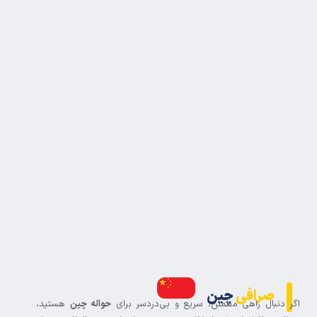
صرافی
چین
ر دنبال راهی مطمئن، سریع و بی‌دردسر برای
حواله چین
هستید،