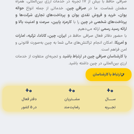
صرافی حافظ با بیش از 17 تجربه در خدمات ارزی بین‌المللی، همراه
مئن شماست. ما در
صرافی چین
، خدماتی از جمله انواع
حواله
ان، خرید و فروش نقدی یوان و پرداخت‌های تجاری شرکت‌ها و
داخت‌های شخصی در چین
را با
کارمزد پایین، سرعت و امنیت بالا و
ائه رسید رسمی
ارائه می‌دهیم.
 حضور دفاتر فعال صرافی حافظ در
ایران، چین، کانادا، ترکیه، امارات
مریکا
، امکان انجام تراکنش‌های مالی شما به چین به‌صورت قانونی و
ن فراهم است.
 کارشناسان صرافی چین در ارتباط باشید
و تجربه‌ای متفاوت از خدمات
زی بین‌المللی در چین داشته باشید.
ارتباط با کارشناسان
+
0
+
0
+
0
ســـــــال
مشــــتریان
دفتر فعال
تجــــربه
رضایت‌مند
در 5 کشور