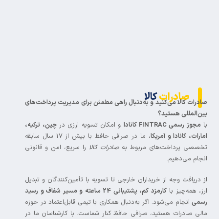
صادرات
کالا
درات کالا می‌کنید و به‌دنبال راهی مطمئن برای مدیریت پرداخت‌های
ن‌المللی هستید؟
مجوز رسمی FINTRAC کانادا
و امکان تسویه ارزی در
چین، ترکیه،
رات، کانادا و آمریکا
، ما در صرافی حافظ با بیش از 17 سال سابقه
صصی پرداخت‌های مربوط به
صادرات کالا
را سریع، امن و قانونی
جام می‌دهیم.
 دریافت وجه از خریداران خارجی تا تسویه با تأمین‌کنندگان و تبدیل
ز، همه‌چیز با
کارمزد کم، پشتیبانی 24 ساعته و مسیر شفاف و رسید
می
انجام می‌شود. اگر به‌دنبال همکاری با تیمی قابل‌اعتماد در حوزه
لی صادرات هستید، صرافی حافظ کنار شماست. با کارشناسان ما در