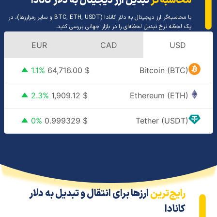
محاسبه‌گر
تبدیل ارز دیجیتال به دلار کانادا
با محاسبه‌گر ارز دیجیتال به دلار کانادا (BTC, ETH, USDT و سایر رمزارزها)، در
یک لحظه نرخ تبدیل لحظه‌ای را در بازار جهانی بررسی کنید.
EUR
CAD
USD
1.1%
64,716.00
$
Bitcoin (BTC)
2.3%
1,909.12
$
Ethereum (ETH)
0%
0.999329
$
Tether (USDT)
رایج‌ترین
ارزها برای انتقال و تبدیل به دلار
کانادا