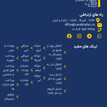
وبلاگ
ارتباط با ما
درباره ما
 های ارتباطی
کانادا ، آمریکا ، امارات ، ترکیه و ایران
office@sarafyhafez.ca
4445 984 604 1+
لینک های مفید
انتقال پول از
حواله
صرافی
واردات از
طریق ارز
ارزی
دبی
چین
دیجیتال به
حواله
صرافی
پرداخت
کانادا
آمریکا
ترکیه
شهریه
انتقال تتر به
حواله
خدمات
پرداخت
کانادا
درهم
واردات
های فردی
تبدیل بیت
کالا
و شخصی
حواله
کوین به دلار
لیر
صادرات
پرداخت
کانادا
کالا
های شرکت
تبدیل اتریوم
ها
به دلار کانادا
ارزهای
دیجیتال