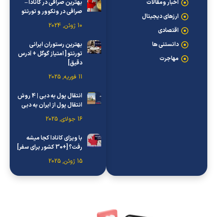
اخبار ومقالات
بهترین صرافی در کانادا –
صرافی در ونکوور و تورنتو
ارزهای دیجیتال
10 ژوئن, 2024
اقتصادی
دانستنی ها
بهترین رستوران ایرانی
تورنتو [ امتیاز گوگل + آدرس
مهاجرت
دقیق]
11 فوریه, 2025
انتقال پول به دبی | 4 روش
انتقال پول از ایران به دبی
16 جولای, 2025
با ویزای کانادا کجا میشه
رفت؟ [+30 کشور برای سفر]
15 ژوئن, 2025