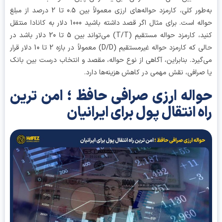
به‌طور کلی، کارمزد حواله‌های ارزی معمولاً بین 0.5 تا 2 درصد از مبلغ
حواله است. برای مثال اگر قصد داشته باشید 1000 دلار به کانادا منتقل
کنید، کارمزد حواله مستقیم (T/T) می‌تواند بین 5 تا 20 دلار باشد در
حالی که کارمزد حواله غیرمستقیم (D/D) معمولاً در بازه 2 تا 10 دلار قرار
گیرد. بنابراین، آگاهی از نوع حواله، مقصد و انتخاب درست بین بانک
صرافی، نقش مهمی در کاهش هزینه‌ها دارد.
اله ارزی صرافی حافظ ؛ امن ترین
ه انتقال پول برای ایرانیان