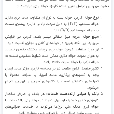
ید. مهم‌ترین عوامل تعیین‌کننده کارمزد حواله ارزی عبارت‌اند از:
نوع حواله:
کارمزد حواله بسته به نوع آن متفاوت است. برای مثال،
حواله مستقیم (T/T) به دلیل سرعت بالاتر، کارمزد بیشتری نسبت
به حواله غیرمستقیم (D/D) دارد.
مبلغ حواله:
هرچه مبلغ انتقالی بیشتر باشد، کارمزد نیز افزایش
می‌یابد. این نکته به‌ویژه در حواله‌های کلان و تجاری اهمیت دارد.
ارز مورد استفاده: کارمزد حواله برای ارزهای مختلف یکسان نیست.
به عنوان نمونه، حواله دلاری ممکن است شرایط متفاوتی نسبت به
حواله ترکیه یا حواله امارات داشته باشد.
کشور مقصد:
کشور مقصد نیز در محاسبه کارمزد مؤثر است. ارسال
وجه به کشورهای پرکاربرد مانند آمریکا یا امارات، معمولاً با
تعرفه‌های متفاوتی نسبت به کشورهای آسیایی یا اروپایی انجام
می‌شود.
بانک یا صرافی ارائه‌دهنده خدمات:
هر بانک یا صرافی ساختار
کارمزدی خاص خود را دارد. برای نمونه در حواله ارزی بانک ملت یا
حواله ارزی بانک ملی نرخ‌ها می‌تواند با خدمات صرافی‌های
بین‌المللی مانند صرافی دبی یا صرافی چین متفاوت باشد.