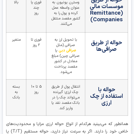
وسترن یونیون به
فوری یا
بالا
موسسات مالی
عنوان واسطه عمل
چند
(Remittance
کرده و پول را به
روز
Companies)
کشور مقصد منتقل
می‌کنند.
با تحویل ارز به
فوری تا
متغیر
حواله از طریق
صرافی (مثل
2 روز
صرافی‌ها
صرافی دبی
یا
صرافی چین) مبلغ
معادل در کشور
مقصد پرداخت
می‌شود.
انتقال پول از طریق
5 تا 10
بسته
حواله با
چک ارزی؛ گیرنده
روز
به
استفاده از چک
می‌تواند چک را در
بانک
ارزی
بانک مقصد نقد یا
واریز کند.
نطور که می‌بینید هرکدام از انواع حواله ارزی مزایا و محدودیت‌های
خاص خود را دارند. اگر به سرعت نیاز دارید، حواله مستقیم (T/T) یا