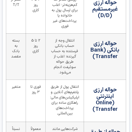
حواله ارزی
کم‌هزینه‌تر؛ اغلب
روز
T/T
غیرمستقیم
برای ارسال پول به
کاری
(D/D)
خانواده یا
پرداخت‌های غیر
فوری.
انتقال وجه از
2 تا 5
بسته
حواله ارزی
حساب بانکی
روز
به
بانکی (Bank
فرستنده به حساب
کاری
بانک
Transfer)
گیرنده؛ اغلب از
مقصد
طریق حواله
سوئیفت انجام
می‌شود.
انتقال پول از طریق
فوری تا
متغیر
حواله ارزی
پلتفرم‌های آنلاین و
3 روز
اینترنتی
اپلیکیشن‌های مالی؛
(Online
راهکاری ساده برای
Transfer)
پرداخت‌های
بین‌المللی.
شرکت‌هایی مانند
معمولاً
نسبتاً
حواله از طریق