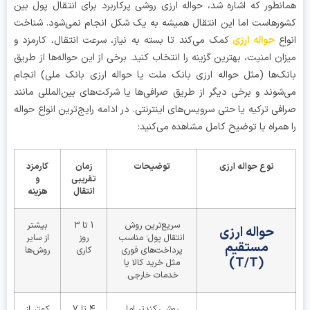
نطور که اشاره شد، حواله ارزی روشی پرکاربرد برای انتقال پول بین
رهاست اما این انتقال همیشه به یک شکل انجام نمی‌شود. شناخت
اع
حواله ارزی
کمک می‌کند تا بسته به نیاز، سرعت انتقال، کارمزد و
ان امنیت، بهترین گزینه را انتخاب کنید. برخی از این حواله‌ها از طریق
ک‌ها (مثل حواله ارزی بانک ملت یا حواله ارزی بانک ملی) انجام
شوند و برخی دیگر از طریق صرافی‌ها یا شرکت‌های بین‌المللی مانند
فی ترکیه یا حتی سرویس‌های اینترنتی. در ادامه رایج‌ترین انواع حواله
همراه با توضیح کامل مشاهده می‌کنید:
نوع حواله ارزی
توضیحات
زمان
کارمزد
تقریبی
و
انتقال
هزینه
سریع‌ترین روش
1 تا 3
بیشتر
حواله ارزی
انتقال پول؛ مناسب
روز
از سایر
مستقیم
پرداخت‌های فوری
کاری
روش‌ها
(T/T)
مثل خرید کالا یا
خدمات خارجی.
روشی کندتر اما
4 تا 7
کمتر از