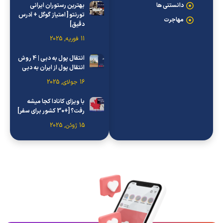
دانستنی ها
بهترین رستوران ایرانی
تورنتو [ امتیاز گوگل + آدرس
مهاجرت
دقیق]
11 فوریه, 2025
انتقال پول به دبی | 4 روش
انتقال پول از ایران به دبی
16 جولای, 2025
با ویزای کانادا کجا میشه
رفت؟ [+30 کشور برای سفر]
15 ژوئن, 2025