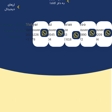
به دلار کانادا
ارزهای
دیجیتال
Mahyar
Sanaz
Tehran
Arezoo
Arya
Copyright © 2025 Hafez
Vancouver
Vancouver
Office
Vancouver
Vancouve
Company. All Rights
5226 302
9545 404
0963
5990 667
9209 388
Reserved
778 1+
604 1+
618 912
672 1+
604 1+
98+