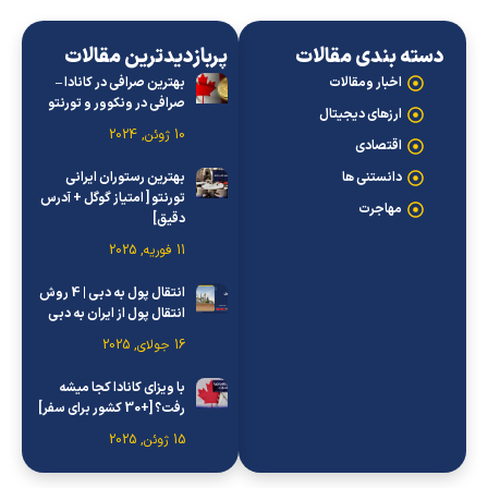
دسته بندی مقالات
پربازدیدترین مقالات
اخبار ومقالات
بهترین صرافی در کانادا –
صرافی در ونکوور و تورنتو
ارزهای دیجیتال
10 ژوئن, 2024
اقتصادی
دانستنی ها
بهترین رستوران ایرانی
تورنتو [ امتیاز گوگل + آدرس
مهاجرت
دقیق]
11 فوریه, 2025
انتقال پول به دبی | 4 روش
انتقال پول از ایران به دبی
16 جولای, 2025
با ویزای کانادا کجا میشه
رفت؟ [+30 کشور برای سفر]
15 ژوئن, 2025