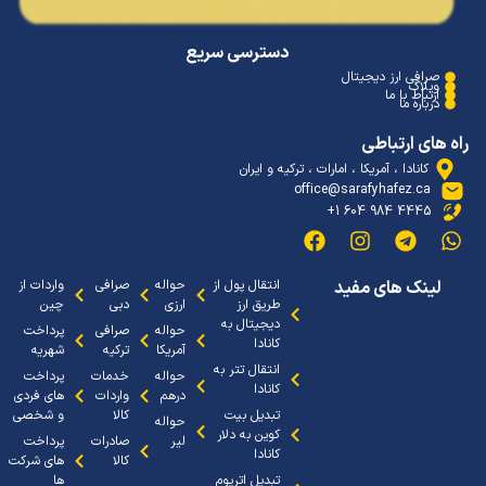
دسترسی سریع
صرافی ارز دیجیتال
وبلاگ
ارتباط با ما
درباره ما
 های ارتباطی
کانادا ، آمریکا ، امارات ، ترکیه و ایران
office@sarafyhafez.ca
4445 984 604 1+
لینک های مفید
انتقال پول از
حواله
صرافی
واردات از
طریق ارز
ارزی
دبی
چین
دیجیتال به
حواله
صرافی
پرداخت
کانادا
آمریکا
ترکیه
شهریه
انتقال تتر به
حواله
خدمات
پرداخت
کانادا
درهم
واردات
های فردی
تبدیل بیت
کالا
و شخصی
حواله
کوین به دلار
لیر
صادرات
پرداخت
کانادا
کالا
های شرکت
تبدیل اتریوم
ها