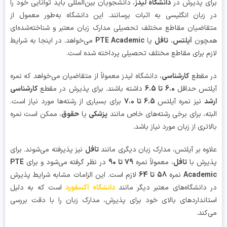
ی پذیرش در
دانشگاه لیدز
، دانشجویان بین‌المللی باید توانایی خود را
زبان انگلیسی به اثبات برسانند. این دانشگاه به‌طور معمول از
اضیان مقاطع مختلف تحصیلی مدارک زبان معتبر و شناخته‌شده‌ای
چون
آیلتس
،
تافل
یا
PTE Academic
می‌خواهد. در اینجا به شرایط
م برای مقاطع مختلف تحصیلی پرداخته شده است.
 مقطع
کارشناسی
، دانشگاه لیدز معمولاً از متقاضیان می‌خواهد که نمره
لتس حداقل
6.0 تا 6.5
داشته باشند. برای پذیرش در مقطع
کارشناسی
د
نیز نمره آیلتس
6.5 تا 7.0
برای بسیاری از رشته‌ها مورد نیاز است.
ته، برای برخی رشته‌های خاص مانند
پزشکی
یا
حقوق
، ممکن است نمره
اتری از زبان مورد نیاز باشد.
وه بر آیلتس، مدارک زبان دیگری مانند
تافل
نیز پذیرفته می‌شوند. برای
رش با
تافل
، معمولاً نمره
79 تا 90
در نظر گرفته می‌شود و برای
PTE
Academ
نمره
58 تا 64
لازم است. این الزامات مشابه شرایط پذیرش
دانشگاه‌های معتبر دیگر مانند
دانشگاه آکسفورد
است که به دلیل
انداردهای بالای خود برای پذیرش، مدارک زبان را با دقت بررسی
کند.