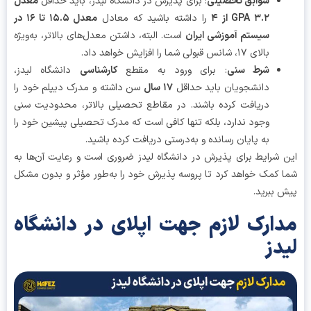
سوابق تحصیلی
: برای پذیرش در دانشگاه لیدز، باید حداقل
معدل
GPA ۳.۲ از ۴
را داشته باشید که معادل
معدل ۱۵.۵ تا ۱۶ در
سیستم آموزشی ایران
است. البته، داشتن معدل‌های بالاتر، به‌ویژه
بالای ۱۷، شانس قبولی شما را افزایش خواهد داد.
شرط سنی
: برای ورود به مقطع
کارشناسی
دانشگاه لیدز،
دانشجویان باید حداقل
۱۷
سال
سن داشته و مدرک دیپلم خود را
دریافت کرده باشند. در مقاطع تحصیلی بالاتر، محدودیت سنی
وجود ندارد، بلکه تنها کافی است که مدرک تحصیلی پیشین خود را
به پایان رسانده و به‌درستی دریافت کرده باشید.
 شرایط برای پذیرش در دانشگاه لیدز ضروری است و رعایت آن‌ها به
 کمک خواهد کرد تا پروسه پذیرش خود را به‌طور مؤثر و بدون مشکل
 ببرید.
ارک لازم جهت اپلای در دانشگاه
دز