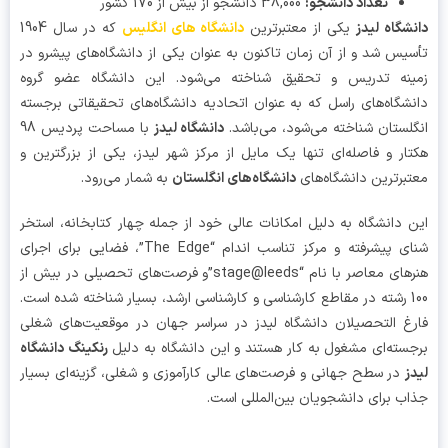
تعداد دانشجو:
38,000 دانشجو از بیش از 170 کشور
شگاه لیدز
یکی از معتبرترین
دانشگاه های انگلیس
که در سال 1904
یس شد و از آن زمان تاکنون به عنوان یکی از دانشگاه‌های پیشرو در
نه تدریس و تحقیق شناخته می‌شود. این دانشگاه عضو گروه
شگاه‌های راسل که به عنوان اتحادیه دانشگاه‌های تحقیقاتی برجسته
لستان شناخته می‌شود، می‌باشد.
دانشگاه لیدز
با مساحت پردیس 98
ار و فاصله‌ای تنها یک مایل از مرکز شهر لیدز، یکی از بزرگترین و
برترین دانشگاه‌های
دانشگاه‌های انگلستان
به شمار می‌رود.
 دانشگاه به دلیل امکانات عالی خود از جمله چهار کتابخانه، استخر
شنای پیشرفته و مرکز تناسب اندام “The Edge”، فضایی برای اجرای
هنرهای معاصر با نام “stage@leeds”و فرصت‌های تحصیلی در بیش از
100 رشته در مقاطع کارشناسی و کارشناسی ارشد، بسیار شناخته شده است.
غ التحصیلان دانشگاه لیدز در سراسر جهان در موقعیت‌های شغلی
سته‌ای مشغول به کار هستند و این دانشگاه به دلیل
رنکینگ دانشگاه
ز
در سطح جهانی و فرصت‌های عالی کارآموزی و شغلی، گزینه‌ای بسیار
ب برای دانشجویان بین‌المللی است.