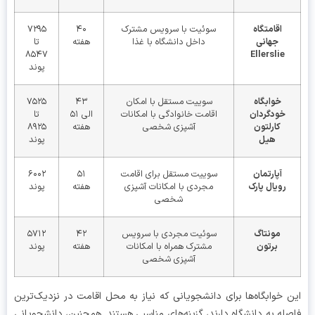
اقامتگاه
سوئیت با سرویس مشترک
۴۰
۷۲۹۵
جهانی
داخل دانشگاه با غذا
هفته
تا
۸۵۴۷
Ellerslie
پوند
خوابگاه
سوییت مستقل با امکان
۴۳
۷۵۲۵
خودگردان
اقامت خانوادگی با امکانات
الی ۵۱
تا
کارلتون
آشپزی شخصی
هفته
۸۹۲۵
هیل
پوند
آپارتمان
سوییت مستقل برای اقامت
۵۱
۶۰۰۲
رویال پارک
مجردی با امکانات آشپزی
هفته
پوند
شخصی
مونتاگ
سوئیت مجردی با سرویس
۴۲
۵۷۱۲
برتون
مشترک همراه با امکانات
هفته
پوند
آشپزی شخصی
 خوابگاه‌ها برای دانشجویانی که نیاز به محل اقامت در نزدیک‌ترین
له به دانشگاه دارند، گزینه‌های مناسبی هستند. همچنین، دانشجویانی