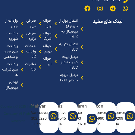
4445 984 604 1+
لینک های مفید
انتقال پول از
حواله
صرافی
واردات از
طریق ارز
ارزی
دبی
چین
دیجیتال به
حواله
صرافی
پرداخت
کانادا
آمریکا
ترکیه
شهریه
انتقال تتر به
حواله
خدمات
پرداخت
کانادا
درهم
واردات
های فردی
تبدیل بیت
کالا
و شخصی
حواله
کوین به دلار
لیر
صادرات
پرداخت
کانادا
کالا
های شرکت
تبدیل اتریوم
ها
به دلار کانادا
ارزهای
دیجیتال
Mahyar
Sanaz
Tehran
Arezoo
Arya
Copyright © 2025 Hafez
Vancouver
Vancouver
Office
Vancouver
Vancouve
Company. All Rights
5226 302
9545 404
0963
5990 667
9209 388
Reserved
778 1+
604 1+
618 912
672 1+
604 1+
98+