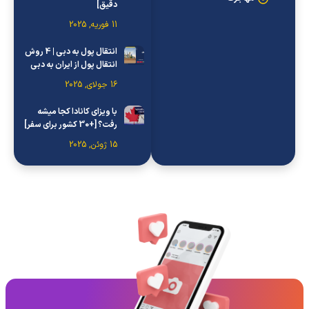
دقیق]
11 فوریه, 2025
انتقال پول به دبی | 4 روش
انتقال پول از ایران به دبی
16 جولای, 2025
با ویزای کانادا کجا میشه
رفت؟ [+30 کشور برای سفر]
15 ژوئن, 2025