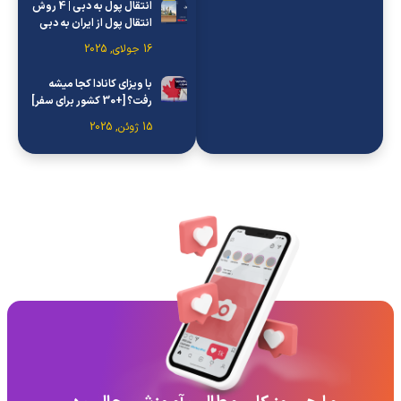
انتقال پول به دبی | 4 روش
انتقال پول از ایران به دبی
16 جولای, 2025
با ویزای کانادا کجا میشه
رفت؟ [+30 کشور برای سفر]
15 ژوئن, 2025