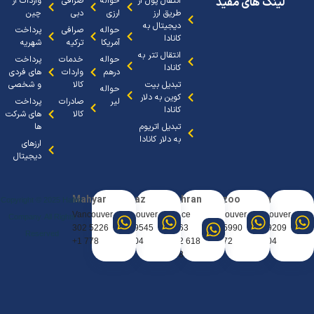
لینک های مفید
انتقال پول از
حواله
صرافی
واردات از
طریق ارز
ارزی
دبی
چین
دیجیتال به
حواله
صرافی
پرداخت
کانادا
آمریکا
ترکیه
شهریه
انتقال تتر به
حواله
خدمات
پرداخت
کانادا
درهم
واردات
های فردی
تبدیل بیت
کالا
و شخصی
حواله
کوین به دلار
لیر
صادرات
پرداخت
کانادا
کالا
های شرکت
تبدیل اتریوم
ها
به دلار کانادا
ارزهای
دیجیتال
Mahyar
Sanaz
Tehran
Arezoo
Arya
Copyright © 2025 Hafez
Vancouver
Vancouver
Office
Vancouver
Vancouve
Company. All Rights
5226 302
9545 404
0963
5990 667
9209 388
Reserved
778 1+
604 1+
618 912
672 1+
604 1+
98+