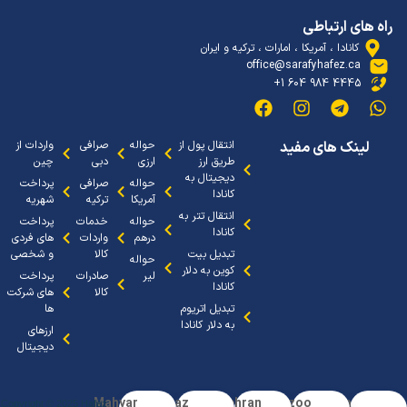
 های ارتباطی
کانادا ، آمریکا ، امارات ، ترکیه و ایران
office@sarafyhafez.ca
4445 984 604 1+
لینک های مفید
انتقال پول از
حواله
صرافی
واردات از
طریق ارز
ارزی
دبی
چین
دیجیتال به
حواله
صرافی
پرداخت
کانادا
آمریکا
ترکیه
شهریه
انتقال تتر به
حواله
خدمات
پرداخت
کانادا
درهم
واردات
های فردی
تبدیل بیت
کالا
و شخصی
حواله
کوین به دلار
لیر
صادرات
پرداخت
کانادا
کالا
های شرکت
تبدیل اتریوم
ها
به دلار کانادا
ارزهای
دیجیتال
Mahyar
Sanaz
Tehran
Arezoo
Arya
Copyright © 2025 Hafez