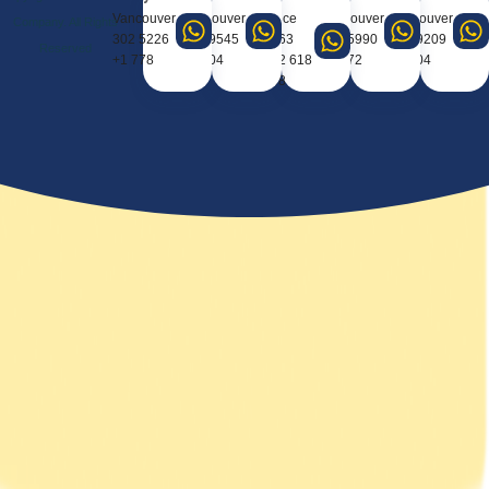
Vancouver
Vancouver
Office
Vancouver
Vancouve
Company. All Rights
5226 302
9545 404
0963
5990 667
9209 388
Reserved
778 1+
604 1+
618 912
672 1+
604 1+
98+