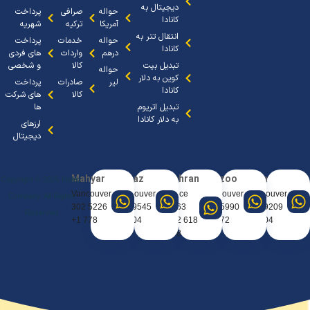
دیجیتال به
حواله
صرافی
پرداخت
کانادا
آمریکا
ترکیه
شهریه
انتقال تتر به
حواله
خدمات
پرداخت
کانادا
درهم
واردات
های فردی
تبدیل بیت
کالا
و شخصی
حواله
کوین به دلار
لیر
صادرات
پرداخت
کانادا
کالا
های شرکت
تبدیل اتریوم
ها
به دلار کانادا
ارزهای
دیجیتال
Mahyar
Sanaz
Tehran
Arezoo
Arya
Copyright © 2025 Hafez
Vancouver
Vancouver
Office
Vancouver
Vancouve
Company. All Rights
5226 302
9545 404
0963
5990 667
9209 388
Reserved
778 1+
604 1+
618 912
672 1+
604 1+
98+